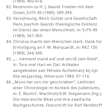
(1989), 460-478.
Rezension zu H. J. Iwand: Frieden mit dem
Osten, EvTh 49 (1989), 389-394.
Versöhnung, Reich Gottes und Gesellschaft.
Hans Joachim Iwands theologische Existenz
im Dienst der einen Menschheit, in: EvTh 49
(1989), 341-369.
Christus macht den Menschen stark. Dank für
Ermutigung an F.-W. Marquardt, in: RKZ 130
(1989), 344-349.
„… niemand stand auf und zerriß sein Kleid“,
in: Tora met Hart en Ziel. Artikelen
aangeboden aan Yehuda Ascheknasy bij zijn
65e verjaardag, Hilversum 1989, 97-114.
„Mose hat von mir geschrieben“. Leitlinien
einer Christologie im Kontext des Judentums,
in: E. Blum/C. Machholz/E.W. Stegemann (Hg.),
Die Hebräische Bibel und ihre zweifache
Nachgeschichte. Festschrift für Rolf Rendtorff