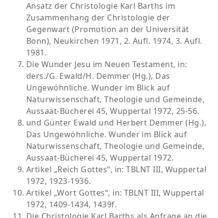
(1991-2000)
Ansatz der Christologie Karl Barths im
der Evangelischen Kirche im Rheinland.
Zusammenhang der Christologie der
Mitglied der „Christlich-jüdischen Gesellschaft“ in
Mitglied der Studienkommission “Kirche und
Gegenwart (Promotion an der Universität
Wuppertal (seit 1980)
Judentum” der Evangelischen Kirche in
Bonn), Neukirchen 1971, 2. Aufl. 1974, 3. Aufl.
Deutschland (EKD).Mitglied der
1981.
Mitglied der Hans-Joachim Iwand-Gesellschaft mit
Arbeitsgemeinschaft “Christen und Juden” beim
Die Wunder Jesu im Neuen Testament, in:
Sitz in Beienrode (seit 2015)
Deutschen Evangelischen Kirchentag.
ders./G. Ewald/H. Demmer (Hg.), Das
Mitglied des Vorstandes von „Studium in Israel
Ungewöhnliche. Wunder im Blick auf
Mitglied der “Christlichen Initiative Freiheit für
eV“, Sitz in Tübingen, (seit 1980)
Naturwissenschaft, Theologie und Gemeinde,
Südafrika und Namibia”.
Aussaat-Bücherei 45, Wuppertal 1972, 25-56.
Mitarbeit als wissenschaftlicher Berater des WDR-
und Günter Ewald und Herbert Demmer (Hg.),
Mitarbeiter des Studienprojektes “Studium in
Films über Karl Barth mit dem Titel „Wie Mose vor
Das Ungewöhnliche. Wunder im Blick auf
Israel an der Hebräischen” Universität in
Pharao. Karl Barth als junger Pfarrer in Safenwil“.
Naturwissenschaft, Theologie und Gemeinde,
Jerusalem.
Ein Film von Udo Kilimann. Produktion des
Aussaat-Bücherei 45, Wuppertal 1972.
Westdeutschen Rundfunks (WDR) und Sendung
Gastvorlesungen an den Universitäten in
Artikel „Reich Gottes“, in: TBLNT III, Wuppertal
im WDR am 10.5.1986 und im Schweizer
Djakarta, Boston, Seattle und Jerusalem.
1972, 1923-1936.
Fernsehen
Artikel „Wort Gottes“, in: TBLNT III, Wuppertal
1972, 1409-1434, 1439f.
Mitglied der „Gesellschaft für Evangelische
Die Christologie Karl Barths als Anfrage an die
Theologie“