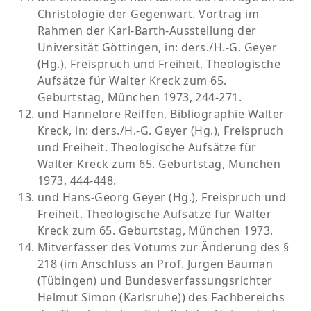
Christologie der Gegenwart. Vortrag im
Mitglied des Wissenschaftlichen Beirats der
Rahmen der Karl-Barth-Ausstellung der
Archiv- und Museumsstiftung der Vereinigten
Universität Göttingen, in: ders./H.-G. Geyer
Evangelischen Mission in Wuppertal (VEM/UIM)
(Hg.), Freispruch und Freiheit. Theologische
(bis 2016)
Aufsätze für Walter Kreck zum 65.
Geburtstag, München 1973, 244-271.
und Hannelore Reiffen, Bibliographie Walter
Kreck, in: ders./H.-G. Geyer (Hg.), Freispruch
und Freiheit. Theologische Aufsätze für
Walter Kreck zum 65. Geburtstag, München
1973, 444-448.
und Hans-Georg Geyer (Hg.), Freispruch und
Freiheit. Theologische Aufsätze für Walter
Kreck zum 65. Geburtstag, München 1973.
Mitverfasser des Votums zur Änderung des §
218 (im Anschluss an Prof. Jürgen Bauman
(Tübingen) und Bundesverfassungsrichter
Helmut Simon (Karlsruhe)) des Fachbereichs