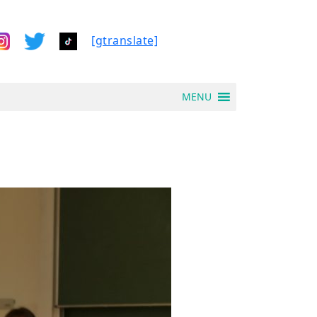
[gtranslate]
MENU